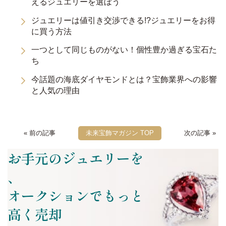
えるジュエリーを選ぼう
ジュエリーは値引き交渉できる!?ジュエリーをお得
に買う方法
一つとして同じものがない！個性豊か過ぎる宝石た
ち
今話題の海底ダイヤモンドとは？宝飾業界への影響
と人気の理由
« 前の記事
未来宝飾マガジン TOP
次の記事 »
お手元のジュエリーを
、
オークションでもっと
高く売却