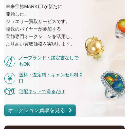
未来宝飾MARKETが
新たに
開始した、
ジュエリー買取サービスです。
複数の
バイヤーが
参加する
宝飾専門オークションを
活用し、
より
高い
買取価格を
実現します。
ノーブランド・鑑定書なしで
もOK
送料・査定料・キャンセル料 0
円
宅配キットで送るだけ
オークション買取を見る