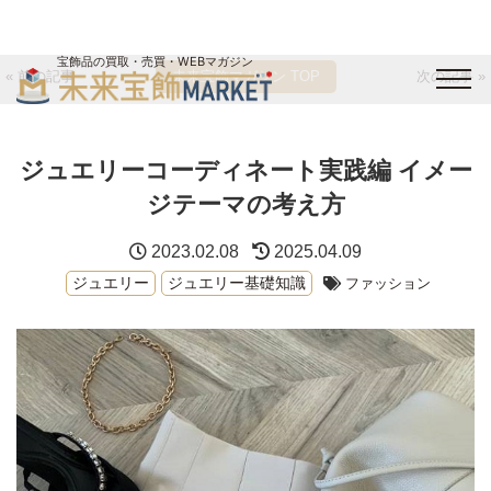
宝飾品の買取・売買・WEBマガジン
« 前の記事
未来宝飾マガジン TOP
次の記事 »
バイヤーログイン
出展企業ログイン
ジュエリー買取
オンライン展示会
ジュエリーコーディネート実践編 イメー
未来宝飾マガジン
運営会社
お問い合わせ
サイトマップ
ジテーマの考え方
2023.02.08
2025.04.09
ジュエリー
ジュエリー基礎知識
ファッション